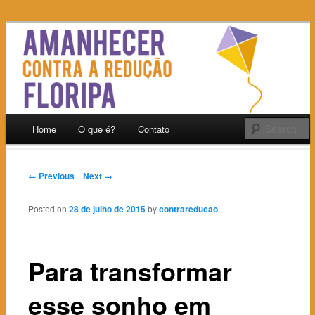
Festival de arte e cultura contra a redução.
Amanhecer Contra a
Redução Floripa
Main menu
Home
O que é?
Contato
Skip
to
Post navigation
← Previous
Next →
content
Posted on
28 de julho de 2015
by
contrareducao
Para transformar
esse sonho em